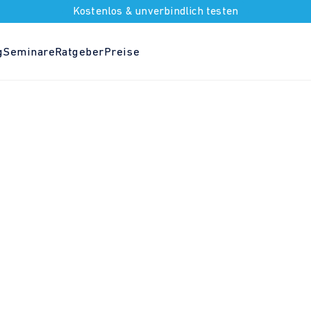
Kostenlos & unverbindlich testen
g
Seminare
Ratgeber
Preise