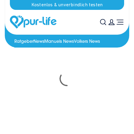
Kostenlos & unverbindlich testen
Ratgeber
News
Manuels News
Volkers News