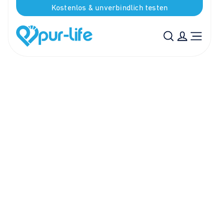
Kostenlos & unverbindlich testen
ÜBUNGEN BEI BESCHWERDEN
Fuss & Knöchel
Dr. Volker Zitzmann • 1 Min. Lesezeit