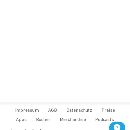
Außerdem ist unsere neue Kursreihe 
Happy Feet
 sehr 
wohltuend für den Fuß. 
Hier geht's zu den Kursen.
Kommentare werden geladen...
Impressum
AGB
Datenschutz
Preise
Apps
Bücher
Merchandise
Podcasts