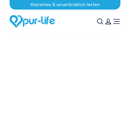
Kostenlos & unverbindlich testen
ÜBUNGEN BEI BESCHWERDEN
Halswirbelsäule (HWS)
Dr. Volker Zitzmann • 1 Min. Lesezeit