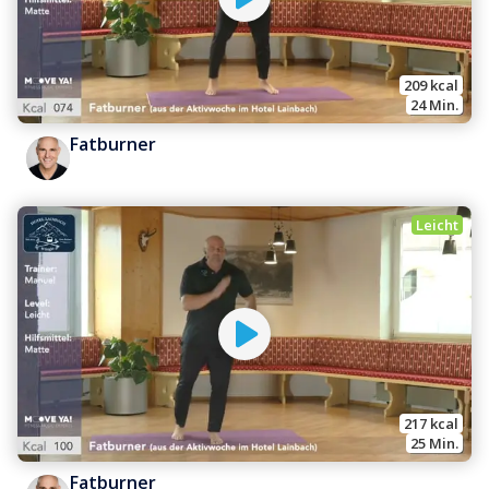
209
 kcal
24
 Min.
Fatburner
Leicht
217
 kcal
25
 Min.
Fatburner