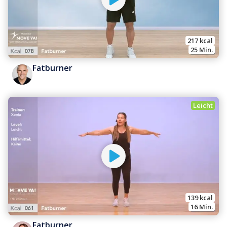
217
 kcal
25
 Min.
Fatburner
Leicht
139
 kcal
16
 Min.
Fatburner