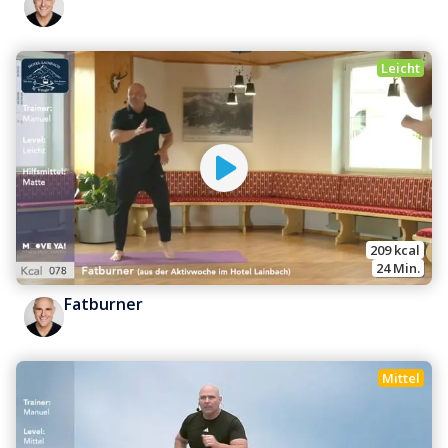
Leicht
209
 kcal
24
 Min.
Fatburner
Mittel