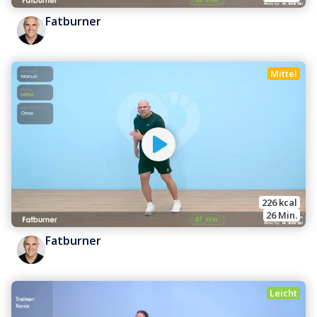
Fatburner
Mittel
226
 kcal
26
 Min.
Fatburner
Leicht