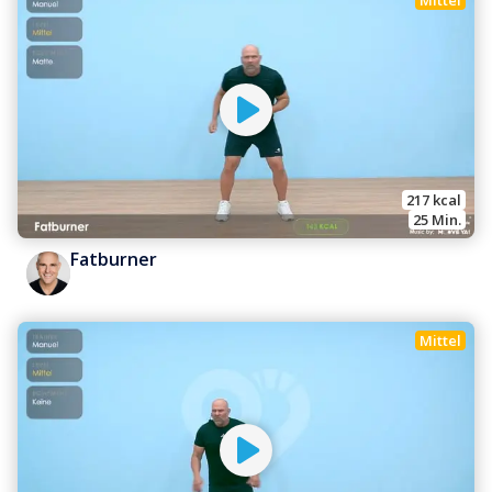
217
 kcal
25
 Min.
Fatburner
Mittel