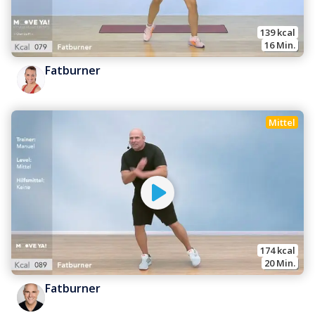
139
 kcal
16
 Min.
Fatburner
Mittel
174
 kcal
20
 Min.
Fatburner