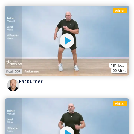
Mittel
191
 kcal
22
 Min.
Fatburner
Mittel