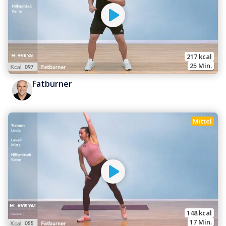
217
 kcal
25
 Min.
Fatburner
Mittel
148
 kcal
17
 Min.