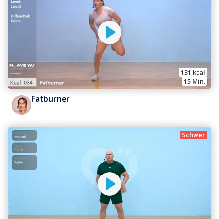
131
 kcal
15
 Min.
Fatburner
Schwer