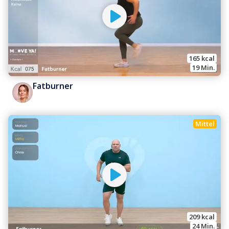
165
 kcal
19
 Min.
Fatburner
Mittel
209
 kcal
24
 Min.