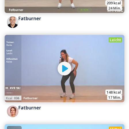
209
 kcal
24
 Min.
Fatburner
Leicht
148
 kcal
17
 Min.
Fatburner
Mittel