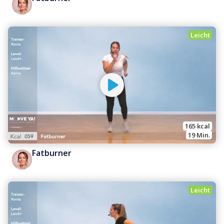
Leicht
165
 kcal
19
 Min.
Fatburner
Leicht