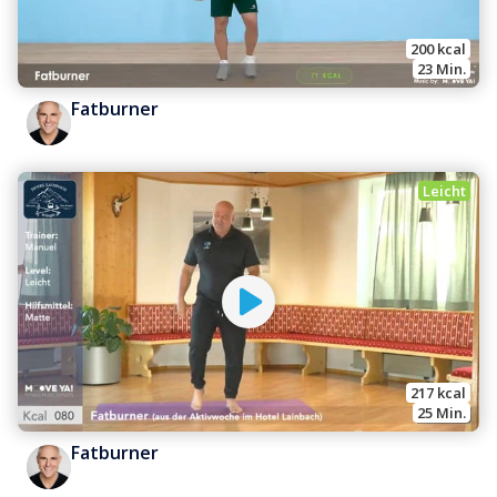
200
 kcal
23
 Min.
Fatburner
Leicht
217
 kcal
25
 Min.
Fatburner