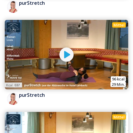
purStretch
Mittel
96
 kcal
29
 Min.
purStretch
Mittel