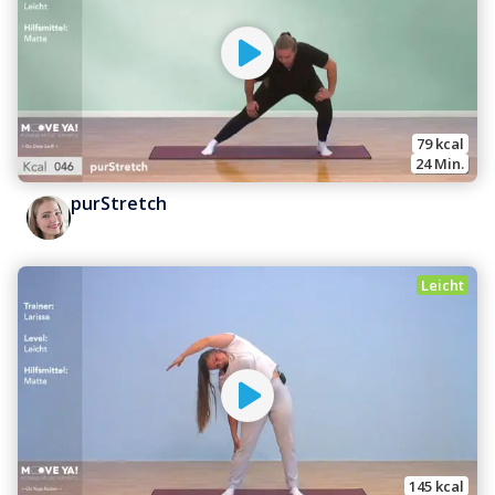
79
 kcal
24
 Min.
purStretch
Leicht
145
 kcal