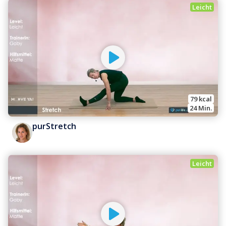
Leicht
79
 kcal
24
 Min.
purStretch
Leicht