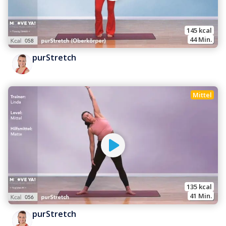
145
 kcal
44
 Min.
purStretch
Mittel
135
 kcal
41
 Min.
purStretch