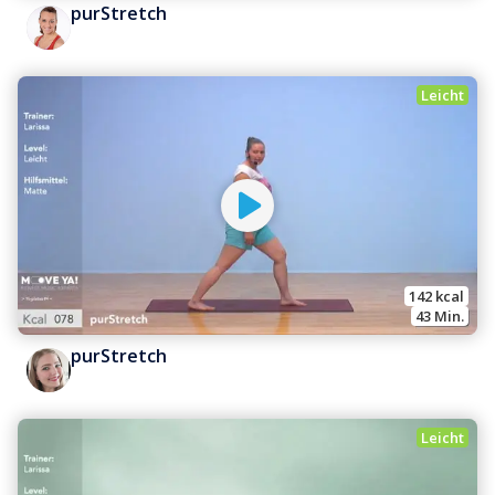
purStretch
Leicht
142
 kcal
43
 Min.
purStretch
Leicht