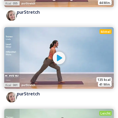
44
 Min.
purStretch
Mittel
135
 kcal
41
 Min.
purStretch
Leicht