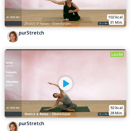
102
 kcal
31
 Min.
purStretch
Leicht
92
 kcal
28
 Min.
purStretch