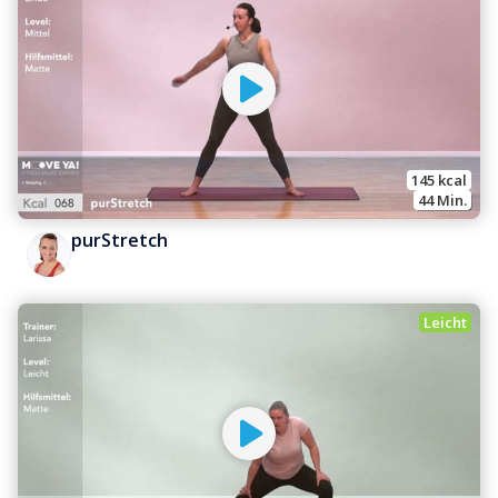
145
 kcal
44
 Min.
purStretch
Leicht