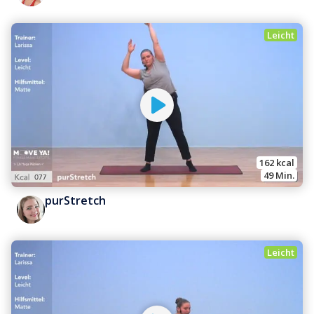
Leicht
162
 kcal
49
 Min.
purStretch
Leicht