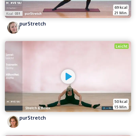
69
 kcal
21
 Min.
purStretch
Leicht
50
 kcal
15
 Min.
purStretch