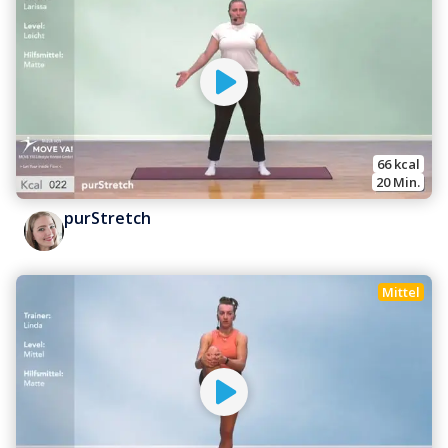
66
 kcal
20
 Min.
purStretch
Mittel