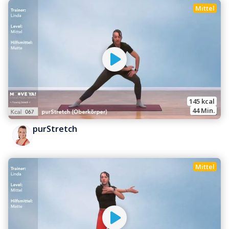
Mittel
145
 kcal
44
 Min.
purStretch
Mittel