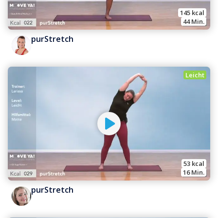
145
 kcal
44
 Min.
purStretch
Leicht
53
 kcal
16
 Min.
purStretch