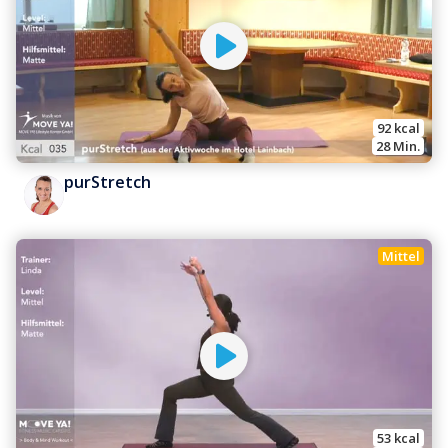
92
 kcal
28
 Min.
purStretch
Mittel
53
 kcal