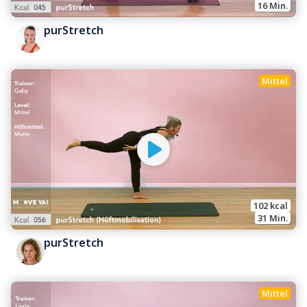
16
 Min.
purStretch
Mittel
102
 kcal
31
 Min.
purStretch
Mittel