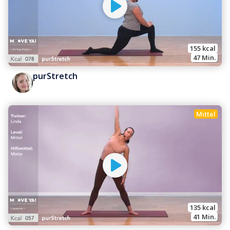
155
 kcal
47
 Min.
purStretch
Mittel
135
 kcal
41
 Min.