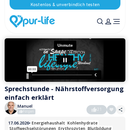
Kostenlos & unverbindlich testen
Sprechstunde - Nährstoffversorgung 
einfach erklärt
Manuel
21
Folgen
17.06.2026
•
Energiehaushalt
Kohlenhydrate
Stoffwechselstörungen
Erythrozyten
Blutbildung