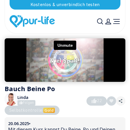
Kostenlos & unverbindlich testen
Bauch Beine Po
Linda
22
Folgen
Gold
Selbstkontrolle
20.06.2025
•
Mit diesem Kurs kannst Du Beine, Po und Deinen 